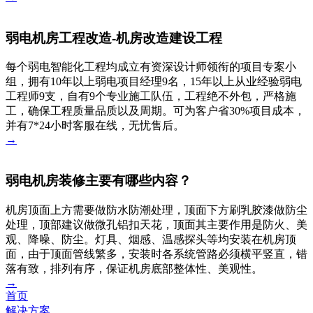
弱电机房工程改造-机房改造建设工程
每个弱电智能化工程均成立有资深设计师领衔的项目专案小
组，拥有10年以上弱电项目经理9名，15年以上从业经验弱电
工程师9支，自有9个专业施工队伍，工程绝不外包，严格施
工，确保工程质量品质以及周期。可为客户省30%项目成本，
并有7*24小时客服在线，无忧售后。
→
弱电机房装修主要有哪些内容？
机房顶面上方需要做防水防潮处理，顶面下方刷乳胶漆做防尘
处理，顶部建议做微孔铝扣天花，顶面其主要作用是防火、美
观、降噪、防尘。灯具、烟感、温感探头等均安装在机房顶
面，由于顶面管线繁多，安装时各系统管路必须横平竖直，错
落有致，排列有序，保证机房底部整体性、美观性。
→
首页
解决方案