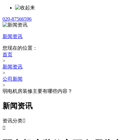
020-87566596
新闻资讯
您现在的位置：
首页
>
新闻资讯
>
公司新闻
>
弱电机房装修主要有哪些内容？
新闻资讯
资讯分类

