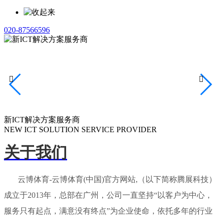
020-87566596


新ICT解决方案服务商
NEW ICT SOLUTION SERVICE PROVIDER
关于我们
云博体育-云博体育(中国)官方网站,（以下简称腾展科技）
成立于2013年，总部在广州，公司一直坚持“以客户为中心，
服务只有起点，满意没有终点”为企业使命，依托多年的行业