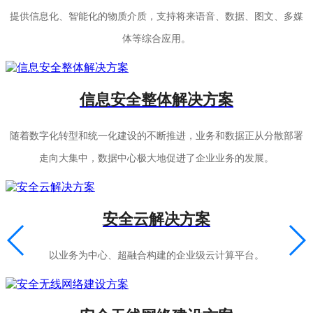
提供信息化、智能化的物质介质，支持将来语音、数据、图文、多媒
体等综合应用。
信息安全整体解决方案
随着数字化转型和统一化建设的不断推进，业务和数据正从分散部署
走向大集中，数据中心极大地促进了企业业务的发展。
安全云解决方案
以业务为中心、超融合构建的企业级云计算平台。