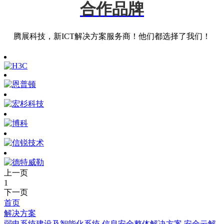
合作品牌
腾展科技，新ICT解决方案服务商！他们都选择了我们！
上一页
1
下一页
首页
解决方案
弱电系统建设及智能化系统
信息安全整体解决方案
安全云解