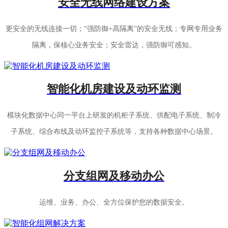
安全无线网络建设方案
更安全的无线连接一切；“强防御+高隔离”的安全无线；专网专用业务
隔离，保核心业务安全；安全雷达，强防御可感知。
智能化机房建设及动环监测
模块化数据中心同一平台上研发的机柜子系统、供配电子系统、制冷
子系统、综合布线及动环监控子系统等，支持各种数据中心场景。
分支组网及移动办公
运维、业务、办公、全方位保护您的数据安全。