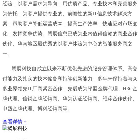
经验，以客户需求为导向，用优质产品、专业技术和完善服务
为依托，为客户提供专业的、前瞻性的新IT信息技术解决方
案，帮助客户降低运营成本，提高生产效率，快速应对市场变
化，发挥竞争优势。腾展信息已成为业内值得信赖的商业合作
伙伴、华南地区最优秀的以客户体验为中心的智能服务商之
一。
腾展科技自成立以来不断优化先进的服务管理体系、高交
付能力及扎实的技术储备和持续创新能力，多年来保持着与众
多业界领先IT厂商紧密合作，先后成为绿盟金牌代理、H3C金
牌代理、信锐金牌经销商、华为认证经销商、维谛合作伙伴、
申瓯金牌代理、博科经销商等。
查看详情 +