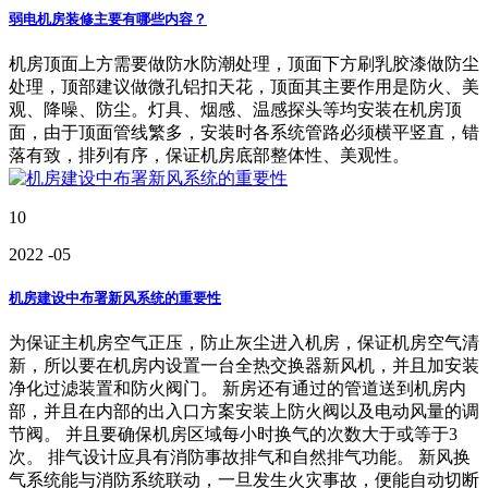
弱电机房装修主要有哪些内容？
机房顶面上方需要做防水防潮处理，顶面下方刷乳胶漆做防尘
处理，顶部建议做微孔铝扣天花，顶面其主要作用是防火、美
观、降噪、防尘。灯具、烟感、温感探头等均安装在机房顶
面，由于顶面管线繁多，安装时各系统管路必须横平竖直，错
落有致，排列有序，保证机房底部整体性、美观性。
10
2022
-05
机房建设中布署新风系统的重要性
为保证主机房空气正压，防止灰尘进入机房，保证机房空气清
新，所以要在机房内设置一台全热交换器新风机，并且加安装
净化过滤装置和防火阀门。 新房还有通过的管道送到机房内
部，并且在内部的出入口方案安装上防火阀以及电动风量的调
节阀。 并且要确保机房区域每小时换气的次数大于或等于3
次。 排气设计应具有消防事故排气和自然排气功能。 新风换
气系统能与消防系统联动，一旦发生火灾事故，便能自动切断