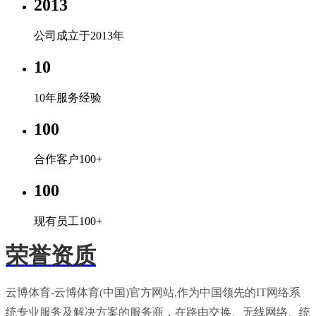
2013
公司成立于2013年
10
10年服务经验
100
合作客户100+
100
现有员工100+
荣誉资质
云博体育-云博体育(中国)官方网站,作为中国领先的IT网络系
统专业服务及解决方案的服务商，在路由交换、无线网络、统