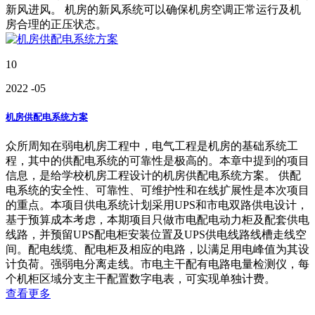
新风进风。 机房的新风系统可以确保机房空调正常运行及机
房合理的正压状态。
10
2022
-05
机房供配电系统方案
众所周知在弱电机房工程中，电气工程是机房的基础系统工
程，其中的供配电系统的可靠性是极高的。本章中提到的项目
信息，是给学校机房工程设计的机房供配电系统方案。 供配
电系统的安全性、可靠性、可维护性和在线扩展性是本次项目
的重点。本项目供电系统计划采用UPS和市电双路供电设计，
基于预算成本考虑，本期项目只做市电配电动力柜及配套供电
线路，并预留UPS配电柜安装位置及UPS供电线路线槽走线空
间。配电线缆、配电柜及相应的电路，以满足用电峰值为其设
计负荷。强弱电分离走线。市电主干配有电路电量检测仪，每
个机柜区域分支主干配置数字电表，可实现单独计费。
查看更多