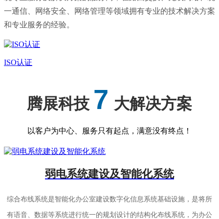
一通信、网络安全、网络管理等领域拥有专业的技术解决方案
和专业服务的经验。
ISO认证
7
腾展科技
大解决方案
以客户为中心、服务只有起点，满意没有终点！
弱电系统建设及智能化系统
综合布线系统是智能化办公室建设数字化信息系统基础设施，是将所
有语音、数据等系统进行统一的规划设计的结构化布线系统，为办公