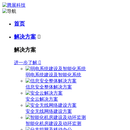
首页
解决方案

解决方案
进一步了解

弱电系统建设及智能化系统
信息安全整体解决方案
安全云解决方案
安全无线网络建设方案
智能化机房建设及动环监测