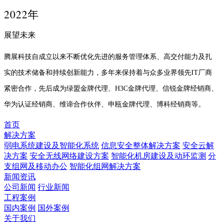
2022年
展望未来
腾展科技自成立以来不断优化先进的服务管理体系、高交付能力及扎
实的技术储备和持续创新能力，多年来保持着与众多业界领先IT厂商
紧密合作，先后成为绿盟金牌代理、H3C金牌代理、信锐金牌经销商、
华为认证经销商、维谛合作伙伴、申瓯金牌代理、博科经销商等。
首页
解决方案
弱电系统建设及智能化系统
信息安全整体解决方案
安全云解
决方案
安全无线网络建设方案
智能化机房建设及动环监测
分
支组网及移动办公
智能化组网解决方案
新闻资讯
公司新闻
行业新闻
工程案例
国内案例
国外案例
关于我们