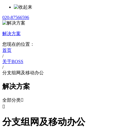
020-87566596
解决方案
您现在的位置：
首页
/
关于BOSS
/
分支组网及移动办公
解决方案
全部分类


分支组网及移动办公