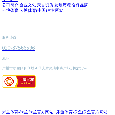
公司简介
企业文化
荣誉资质
发展历程
合作品牌
云博体育-云博体育(中国)官方网站,
云博体育-云博体育(中国)官方网站,
服务热线：
020-87566596
地址：
广州市萝岗区科学城科学大道绿地中央广场E栋2716室
版权所有：云博体育-云博体育(中国)官方网站,
粤ICP备2022062526
号
网站建设：中企动力
广州
SEO标签
米兰体育-米兰|米兰官方网站
|
乐鱼体育-乐鱼|乐鱼官方网站
|